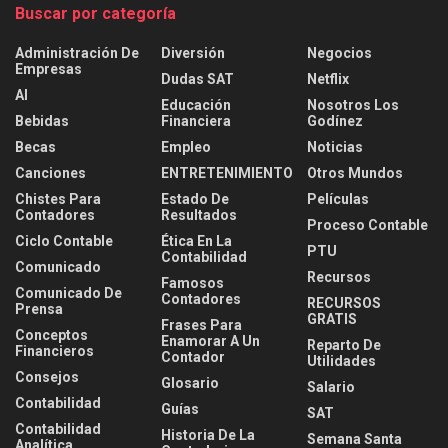
Buscar por categoría
Administración De
Diversión
Negocios
Empresas
Dudas SAT
Netflix
AI
Educación
Nosotros Los
Bebidas
Financiera
Godínez
Becas
Empleo
Noticias
Canciones
ENTRETENIMIENTO
Otros Mundos
Chistes Para
Estado De
Películas
Contadores
Resultados
Proceso Contable
Ciclo Contable
Ética En La
PTU
Contabilidad
Comunicado
Recursos
Famosos
Comunicado De
Contadores
RECURSOS
Prensa
GRATIS
Frases Para
Conceptos
Enamorar A Un
Reparto De
Financieros
Contador
Utilidades
Consejos
Glosario
Salario
Contabilidad
Guías
SAT
Contabilidad
Historia De La
Semana Santa
Analítica