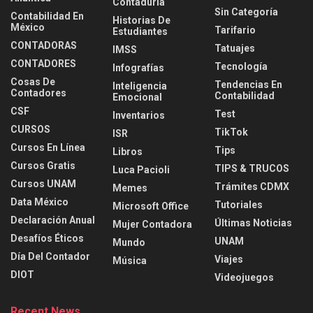
Contaduria
Sin Categoría
Contabilidad En
Historias De
México
Tarifario
Estudiantes
CONTADORAS
Tatuajes
IMSS
CONTADORES
Tecnología
Infografías
Cosas De
Tendencias En
Inteligencia
Contadores
Contabilidad
Emocional
CSF
Test
Inventarios
CURSOS
TikTok
ISR
Cursos En Línea
Tips
Libros
Cursos Gratis
TIPS & TRUCOS
Luca Pacioli
Cursos UNAM
Trámites CDMX
Memes
Data México
Tutoriales
Microsoft Office
Declaración Anual
Últimas Noticias
Mujer Contadora
Desafíos Éticos
UNAM
Mundo
Día Del Contador
Viajes
Música
DIOT
Videojuegos
Recent News