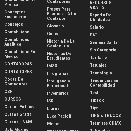
Contadores
RECURSOS
Prensa
GRATIS
Frases Para
Conceptos
Enamorar A Un
Reparto De
Financieros
Contador
Utilidades
Consejos
Glosario
Salario
Contabilidad
Guías
SAT
Contabilidad
Historia De La
Semana Santa
Analítica
Contaduria
Sin Categoría
Contabilidad En
Historias De
México
Tarifario
Estudiantes
CONTADORAS
Tatuajes
IMSS
CONTADORES
Tecnología
Infografías
Cosas De
Tendencias En
Inteligencia
Contadores
Contabilidad
Emocional
CSF
Test
Inventarios
CURSOS
TikTok
ISR
Cursos En Línea
Tips
Libros
Cursos Gratis
TIPS & TRUCOS
Luca Pacioli
Cursos UNAM
Trámites CDMX
Memes
Data México
Tutoriales