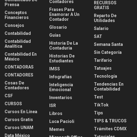
Contadores
RECURSOS
Prensa
GRATIS
Frases Para
Conceptos
Enamorar A Un
Reparto De
Financieros
Contador
Utilidades
Consejos
Glosario
Salario
Contabilidad
Guías
SAT
Contabilidad
Historia De La
Semana Santa
Analítica
Contaduria
Sin Categoría
Contabilidad En
Historias De
México
Tarifario
Estudiantes
CONTADORAS
Tatuajes
IMSS
CONTADORES
Tecnología
Infografías
Cosas De
Tendencias En
Inteligencia
Contadores
Contabilidad
Emocional
CSF
Test
Inventarios
CURSOS
TikTok
ISR
Cursos En Línea
Tips
Libros
Cursos Gratis
TIPS & TRUCOS
Luca Pacioli
Cursos UNAM
Trámites CDMX
Memes
Data México
Tutoriales