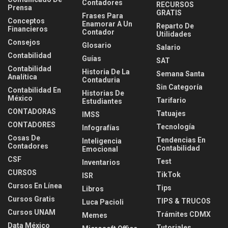
Contadores
RECURSOS
Prensa
GRATIS
Frases Para
Conceptos
Enamorar A Un
Reparto De
Financieros
Contador
Utilidades
Consejos
Glosario
Salario
Contabilidad
Guías
SAT
Contabilidad
Historia De La
Semana Santa
Analítica
Contaduria
Sin Categoría
Contabilidad En
Historias De
México
Tarifario
Estudiantes
CONTADORAS
Tatuajes
IMSS
CONTADORES
Tecnología
Infografías
Cosas De
Tendencias En
Inteligencia
Contadores
Contabilidad
Emocional
CSF
Test
Inventarios
CURSOS
TikTok
ISR
Cursos En Línea
Tips
Libros
Cursos Gratis
TIPS & TRUCOS
Luca Pacioli
Cursos UNAM
Trámites CDMX
Memes
Data México
Tutoriales