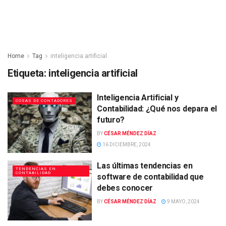
Home
Tag
inteligencia artificial
Etiqueta:
inteligencia artificial
Inteligencia Artificial y
COSAS DE CONTADORES
Contabilidad: ¿Qué nos depara el
futuro?
BY
CÉSAR MÉNDEZ DÍAZ
16 DICIEMBRE, 2024
Las últimas tendencias en
TENDENCIAS EN
CONTABILIDAD
software de contabilidad que
debes conocer
BY
CÉSAR MÉNDEZ DÍAZ
9 MAYO, 2024