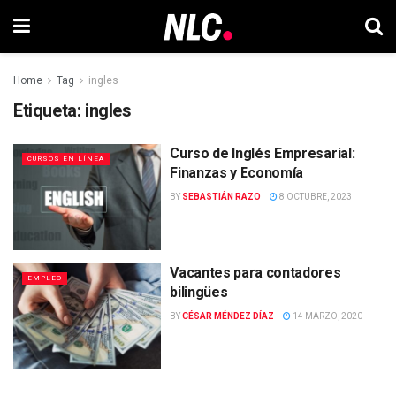
Home
Tag
ingles
Etiqueta:
ingles
Curso de Inglés Empresarial:
CURSOS EN LÍNEA
Finanzas y Economía
BY
SEBASTIÁN RAZO
8 OCTUBRE, 2023
Vacantes para contadores
EMPLEO
bilingües
BY
CÉSAR MÉNDEZ DÍAZ
14 MARZO, 2020