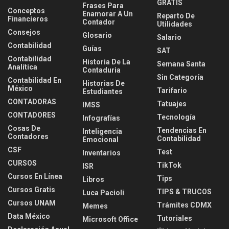
GRATIS
Frases Para
Conceptos
Enamorar A Un
Reparto De
Financieros
Contador
Utilidades
Consejos
Glosario
Salario
Contabilidad
Guías
SAT
Contabilidad
Historia De La
Semana Santa
Analítica
Contaduria
Sin Categoría
Contabilidad En
Historias De
México
Tarifario
Estudiantes
CONTADORAS
Tatuajes
IMSS
CONTADORES
Tecnología
Infografías
Cosas De
Tendencias En
Inteligencia
Contadores
Contabilidad
Emocional
CSF
Test
Inventarios
CURSOS
TikTok
ISR
Cursos En Línea
Tips
Libros
Cursos Gratis
TIPS & TRUCOS
Luca Pacioli
Cursos UNAM
Trámites CDMX
Memes
Data México
Tutoriales
Microsoft Office