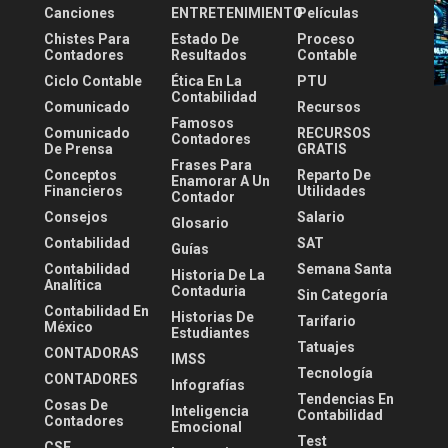
Canciones
ENTRETENIMIENTO
Películas
Chistes Para
Estado De
Proceso
Contadores
Resultados
Contable
Ciclo Contable
Ética En La
PTU
Contabilidad
Comunicado
Recursos
Famosos
Comunicado
RECURSOS
Contadores
De Prensa
GRATIS
Frases Para
Conceptos
Reparto De
Enamorar A Un
Financieros
Utilidades
Contador
Consejos
Salario
Glosario
Contabilidad
SAT
Guías
Contabilidad
Semana Santa
Historia De La
Analítica
Contaduria
Sin Categoría
Contabilidad En
Historias De
Tarifario
México
Estudiantes
Tatuajes
CONTADORAS
IMSS
Tecnología
CONTADORES
Infografías
Tendencias En
Cosas De
Inteligencia
Contabilidad
Contadores
Emocional
Test
CSF