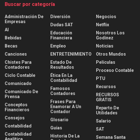
Buscar por categoría
Administración De
Diversión
Negocios
Empresas
Dudas SAT
Netflix
AI
Educación
Nosotros Los
Bebidas
Financiera
Godínez
Becas
Empleo
Noticias
Canciones
ENTRETENIMIENTO
Otros Mundos
Chistes Para
Estado De
Películas
Contadores
Resultados
Proceso Contable
Ciclo Contable
Ética En La
PTU
Contabilidad
Comunicado
Recursos
Famosos
Comunicado De
Contadores
RECURSOS
Prensa
GRATIS
Frases Para
Conceptos
Enamorar A Un
Reparto De
Financieros
Contador
Utilidades
Consejos
Glosario
Salario
Contabilidad
Guías
SAT
Contabilidad
Historia De La
Semana Santa
Analítica