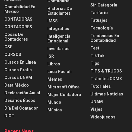
Contaduria
Sin Categoría
Contabilidad En
Historias De
México
Tarifario
Estudiantes
CONTADORAS
Tatuajes
IMSS
CONTADORES
Tecnología
Infografías
Cosas De
Tendencias En
Inteligencia
Contadores
Contabilidad
Emocional
CSF
Test
Inventarios
CURSOS
TikTok
ISR
Cursos En Línea
Tips
Libros
Cursos Gratis
TIPS & TRUCOS
Luca Pacioli
Cursos UNAM
Trámites CDMX
Memes
Data México
Tutoriales
Microsoft Office
Declaración Anual
Últimas Noticias
Mujer Contadora
Desafíos Éticos
UNAM
Mundo
Día Del Contador
Viajes
Música
DIOT
Videojuegos
Recent News