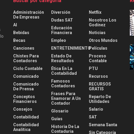
Buscar por categoría
R
Administración
Diversión
Netflix
De Empresas
Dudas SAT
Nosotros Los
AI
Godínez
Educación
s
Bebidas
Financiera
Noticias
lo
Becas
Empleo
Otros Mundos
Canciones
ENTRETENIMIENTO
Películas
Chistes Para
Estado De
Proceso
Contadores
Resultados
Contable
Ciclo Contable
Ética En La
PTU
Contabilidad
Comunicado
Recursos
Famosos
Comunicado
RECURSOS
Contadores
De Prensa
GRATIS
Frases Para
Conceptos
Reparto De
Enamorar A Un
Financieros
Utilidades
Contador
Consejos
Salario
Glosario
Contabilidad
SAT
Guías
Contabilidad
Semana Santa
Historia De La
Analítica
Contaduria
Sin Categoría