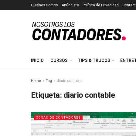
Quiénes Somos
Anúnciate
Política de Privacidad
Contact
INICIO
CURSOS
TIPS & TRUCOS
ENTRE
Home
Tag
diario contable
Etiqueta:
diario contable
COSAS DE CONTADORES