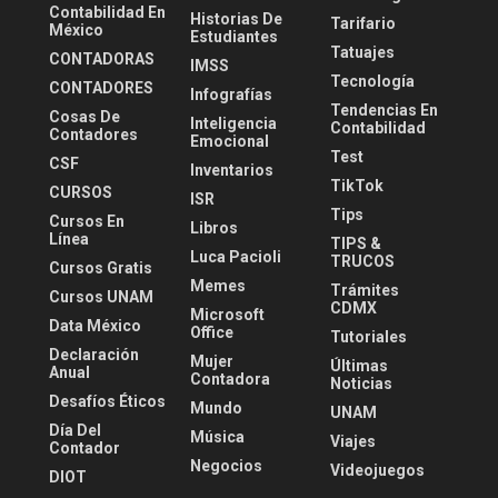
Contabilidad En
Historias De
Tarifario
México
Estudiantes
Tatuajes
CONTADORAS
IMSS
Tecnología
CONTADORES
Infografías
Tendencias En
Cosas De
Inteligencia
Contabilidad
Contadores
Emocional
Test
CSF
Inventarios
TikTok
CURSOS
ISR
Tips
Cursos En
Libros
Línea
TIPS &
Luca Pacioli
TRUCOS
Cursos Gratis
Memes
Trámites
Cursos UNAM
CDMX
Microsoft
Data México
Office
Tutoriales
Declaración
Mujer
Últimas
Anual
Contadora
Noticias
Desafíos Éticos
Mundo
UNAM
Día Del
Música
Viajes
Contador
Negocios
Videojuegos
DIOT