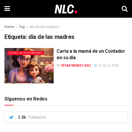
Home
Tag
día de las madres
Etiqueta:
día de las madres
Carta a la mamá de un Contador
COSAS DE CONTADORES
en su día
BY
CÉSAR MÉNDEZ DÍAZ
15 JULIO, 2025
Síguenos en Redes
3.8k
Followers