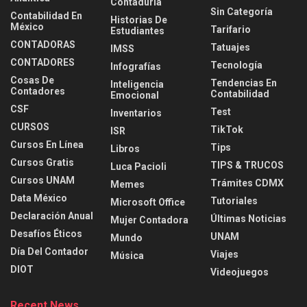
Contaduria
Sin Categoría
Contabilidad En
Historias De
México
Tarifario
Estudiantes
CONTADORAS
Tatuajes
IMSS
CONTADORES
Tecnología
Infografías
Cosas De
Tendencias En
Inteligencia
Contadores
Contabilidad
Emocional
CSF
Test
Inventarios
CURSOS
TikTok
ISR
Cursos En Línea
Tips
Libros
Cursos Gratis
TIPS & TRUCOS
Luca Pacioli
Cursos UNAM
Trámites CDMX
Memes
Data México
Tutoriales
Microsoft Office
Declaración Anual
Últimas Noticias
Mujer Contadora
Desafíos Éticos
UNAM
Mundo
Día Del Contador
Viajes
Música
DIOT
Videojuegos
Recent News