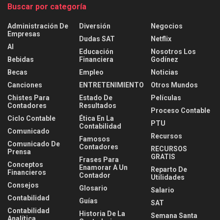
Buscar por categoría
Administración De
Diversión
Negocios
Empresas
Dudas SAT
Netflix
AI
Educación
Nosotros Los
Bebidas
Financiera
Godínez
Becas
Empleo
Noticias
Canciones
ENTRETENIMIENTO
Otros Mundos
Chistes Para
Estado De
Películas
Contadores
Resultados
Proceso Contable
Ciclo Contable
Ética En La
PTU
Contabilidad
Comunicado
Recursos
Famosos
Comunicado De
Contadores
RECURSOS
Prensa
GRATIS
Frases Para
Conceptos
Enamorar A Un
Reparto De
Financieros
Contador
Utilidades
Consejos
Glosario
Salario
Contabilidad
Guías
SAT
Contabilidad
Historia De La
Semana Santa
Analítica