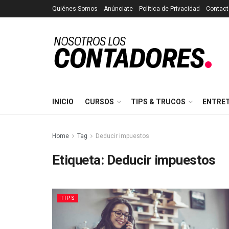
Quiénes Somos
Anúnciate
Política de Privacidad
Contact
INICIO
CURSOS
TIPS & TRUCOS
ENTRE
Home
Tag
Deducir impuestos
Etiqueta:
Deducir impuestos
TIPS