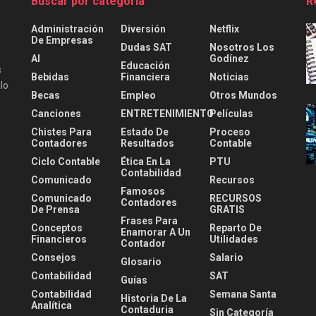
Buscar por categoría
R
Administración
Diversión
Netflix
De Empresas
Dudas SAT
Nosotros Los
AI
Godínez
Educación
s
Bebidas
Financiera
Noticias
lo
Becas
Empleo
Otros Mundos
Canciones
ENTRETENIMIENTO
Películas
Chistes Para
Estado De
Proceso
Contadores
Resultados
Contable
Ciclo Contable
Ética En La
PTU
Contabilidad
Comunicado
Recursos
Famosos
Comunicado
RECURSOS
Contadores
De Prensa
GRATIS
Frases Para
Conceptos
Reparto De
Enamorar A Un
Financieros
Utilidades
Contador
Consejos
Salario
Glosario
Contabilidad
SAT
Guías
Contabilidad
Semana Santa
Historia De La
Analítica
Contaduria
Sin Categoría