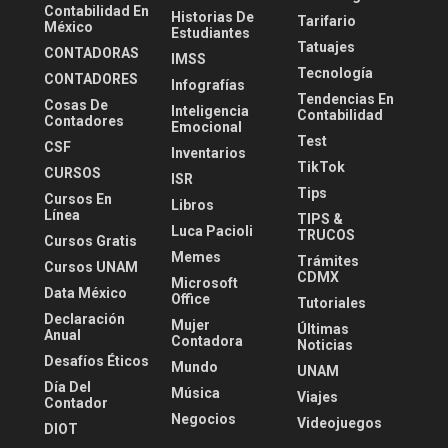
Contabilidad En
Historias De
Tarifario
México
Estudiantes
Tatuajes
CONTADORAS
IMSS
Tecnología
CONTADORES
Infografías
Tendencias En
Cosas De
Inteligencia
Contabilidad
Contadores
Emocional
Test
CSF
Inventarios
TikTok
CURSOS
ISR
Tips
Cursos En
Libros
Línea
TIPS &
Luca Pacioli
TRUCOS
Cursos Gratis
Memes
Trámites
Cursos UNAM
CDMX
Microsoft
Data México
Office
Tutoriales
Declaración
Mujer
Últimas
Anual
Contadora
Noticias
Desafíos Éticos
Mundo
UNAM
Día Del
Música
Viajes
Contador
Negocios
Videojuegos
DIOT