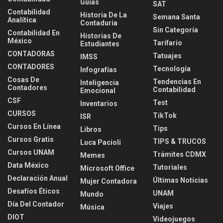
Guías
SAT
Contabilidad
Historia De La
Semana Santa
Analítica
Contaduria
Sin Categoría
Contabilidad En
Historias De
México
Tarifario
Estudiantes
CONTADORAS
Tatuajes
IMSS
CONTADORES
Tecnología
Infografías
Cosas De
Tendencias En
Inteligencia
Contadores
Contabilidad
Emocional
CSF
Test
Inventarios
CURSOS
TikTok
ISR
Cursos En Línea
Tips
Libros
Cursos Gratis
TIPS & TRUCOS
Luca Pacioli
Cursos UNAM
Trámites CDMX
Memes
Data México
Tutoriales
Microsoft Office
Declaración Anual
Últimas Noticias
Mujer Contadora
Desafíos Éticos
UNAM
Mundo
Día Del Contador
Viajes
Música
DIOT
Videojuegos