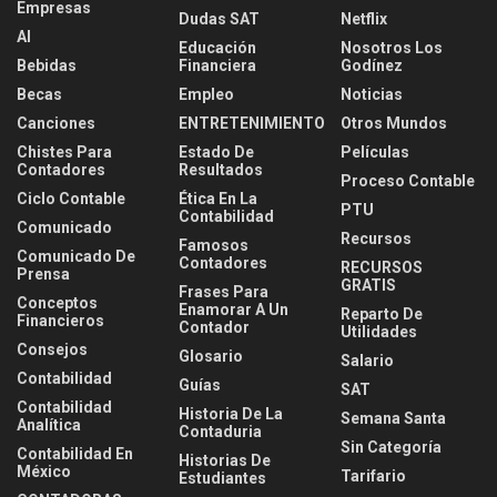
Empresas
Dudas SAT
Netflix
AI
Educación
Nosotros Los
Bebidas
Financiera
Godínez
Becas
Empleo
Noticias
Canciones
ENTRETENIMIENTO
Otros Mundos
Chistes Para
Estado De
Películas
Contadores
Resultados
Proceso Contable
Ciclo Contable
Ética En La
PTU
Contabilidad
Comunicado
Recursos
Famosos
Comunicado De
Contadores
RECURSOS
Prensa
GRATIS
Frases Para
Conceptos
Enamorar A Un
Reparto De
Financieros
Contador
Utilidades
Consejos
Glosario
Salario
Contabilidad
Guías
SAT
Contabilidad
Historia De La
Semana Santa
Analítica
Contaduria
Sin Categoría
Contabilidad En
Historias De
México
Tarifario
Estudiantes