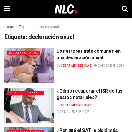
Home
Tag
declaración anual
Etiqueta:
declaración anual
Los errores más comunes en
DECLARACIÓN ANUAL
una declaración anual
BY
CÉSAR MÉNDEZ DÍAZ
6 DICIEMBRE, 2025
¿Cómo recuperar el ISR de tus
COSAS DE CONTADORES
gastos notariales?
BY
CÉSAR MÉNDEZ DÍAZ
25 NOVIEMBRE, 2025
¿Por qué el SAT le pidió más