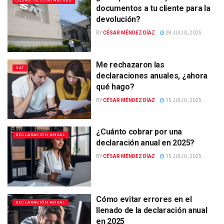
COSAS DE CONTADORES
documentos a tu cliente para la
devolución?
BY
CÉSAR MÉNDEZ DÍAZ
28 JULIO, 2025
Me rechazaron las
SAT
declaraciones anuales, ¿ahora
qué hago?
BY
CÉSAR MÉNDEZ DÍAZ
15 JULIO, 2025
¿Cuánto cobrar por una
DECLARACIÓN ANUAL
declaración anual en 2025?
BY
CÉSAR MÉNDEZ DÍAZ
15 JULIO, 2025
Cómo evitar errores en el
DECLARACIÓN ANUAL
llenado de la declaración anual
en 2025