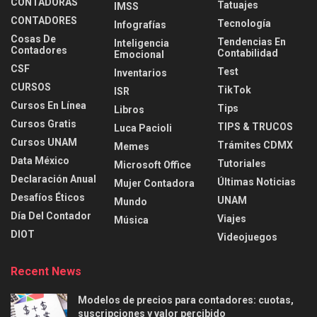
CONTADORAS
Tatuajes
IMSS
CONTADORES
Tecnología
Infografías
Cosas De
Tendencias En
Inteligencia
Contadores
Contabilidad
Emocional
CSF
Test
Inventarios
CURSOS
TikTok
ISR
Cursos En Línea
Tips
Libros
Cursos Gratis
TIPS & TRUCOS
Luca Pacioli
Cursos UNAM
Trámites CDMX
Memes
Data México
Tutoriales
Microsoft Office
Declaración Anual
Últimas Noticias
Mujer Contadora
Desafíos Éticos
UNAM
Mundo
Día Del Contador
Viajes
Música
DIOT
Videojuegos
Recent News
Modelos de precios para contadores: cuotas,
suscripciones y valor percibido