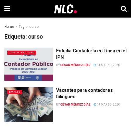
Home
Tag
curso
Etiqueta:
curso
Estudia Contaduría en Línea en el
CURSOS EN LÍNEA
IPN
BY
CÉSAR MÉNDEZ DÍAZ
14 MARZO, 2020
Vacantes para contadores
EMPLEO
bilingües
BY
CÉSAR MÉNDEZ DÍAZ
14 MARZO, 2020