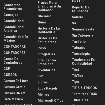
GRATIS
Frases Para
Conceptos
Enamorar A Un
Reparto De
Financieros
Contador
Utilidades
Consejos
Glosario
Salario
Contabilidad
Guías
SAT
Contabilidad
Historia De La
Semana Santa
Analítica
Contaduria
Sin Categoría
Contabilidad En
Historias De
México
Tarifario
Estudiantes
CONTADORAS
Tatuajes
IMSS
CONTADORES
Tecnología
Infografías
Cosas De
Tendencias En
Inteligencia
Contadores
Contabilidad
Emocional
CSF
Test
Inventarios
CURSOS
TikTok
ISR
Cursos En Línea
Tips
Libros
Cursos Gratis
TIPS & TRUCOS
Luca Pacioli
Cursos UNAM
Trámites CDMX
Memes
Data México
Tutoriales
Microsoft Office