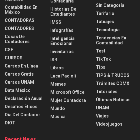
Contaduria
Sin Categoría
Contabilidad En
Historias De
México
Tarifario
Estudiantes
CONTADORAS
Tatuajes
IMSS
CONTADORES
Tecnología
Infografías
Cosas De
Tendencias En
Inteligencia
Contadores
Contabilidad
Emocional
CSF
Test
Inventarios
CURSOS
TikTok
ISR
Cursos En Línea
Tips
Libros
Cursos Gratis
TIPS & TRUCOS
Luca Pacioli
Cursos UNAM
Trámites CDMX
Memes
Data México
Tutoriales
Microsoft Office
Declaración Anual
Últimas Noticias
Mujer Contadora
Desafíos Éticos
UNAM
Mundo
Día Del Contador
Viajes
Música
DIOT
Videojuegos
Recent News