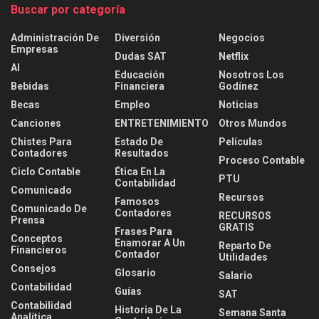
Buscar por categoría
Administración De
Diversión
Negocios
Empresas
Dudas SAT
Netflix
AI
Educación
Nosotros Los
Bebidas
Financiera
Godínez
Becas
Empleo
Noticias
Canciones
ENTRETENIMIENTO
Otros Mundos
Chistes Para
Estado De
Películas
Contadores
Resultados
Proceso Contable
Ciclo Contable
Ética En La
PTU
Contabilidad
Comunicado
Recursos
Famosos
Comunicado De
Contadores
RECURSOS
Prensa
GRATIS
Frases Para
Conceptos
Enamorar A Un
Reparto De
Financieros
Contador
Utilidades
Consejos
Glosario
Salario
Contabilidad
Guías
SAT
Contabilidad
Historia De La
Semana Santa
Analítica