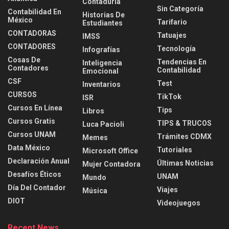
Contaduria
Sin Categoría
Contabilidad En
Historias De
México
Tarifario
Estudiantes
CONTADORAS
Tatuajes
IMSS
CONTADORES
Tecnología
Infografías
Cosas De
Tendencias En
Inteligencia
Contadores
Contabilidad
Emocional
CSF
Test
Inventarios
CURSOS
TikTok
ISR
Cursos En Línea
Tips
Libros
Cursos Gratis
TIPS & TRUCOS
Luca Pacioli
Cursos UNAM
Trámites CDMX
Memes
Data México
Tutoriales
Microsoft Office
Declaración Anual
Últimas Noticias
Mujer Contadora
Desafíos Éticos
UNAM
Mundo
Día Del Contador
Viajes
Música
DIOT
Videojuegos
Recent News