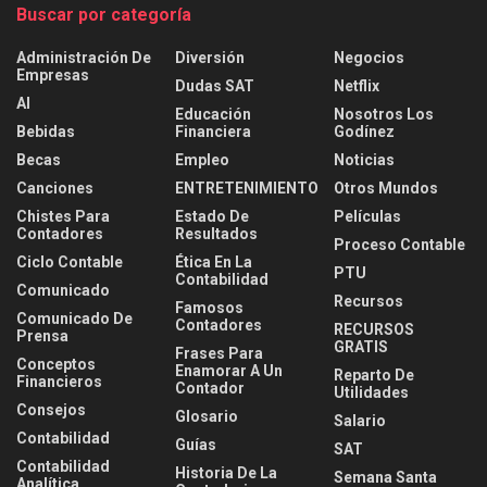
Buscar por categoría
Administración De
Diversión
Negocios
Empresas
Dudas SAT
Netflix
AI
Educación
Nosotros Los
Bebidas
Financiera
Godínez
Becas
Empleo
Noticias
Canciones
ENTRETENIMIENTO
Otros Mundos
Chistes Para
Estado De
Películas
Contadores
Resultados
Proceso Contable
Ciclo Contable
Ética En La
PTU
Contabilidad
Comunicado
Recursos
Famosos
Comunicado De
Contadores
RECURSOS
Prensa
GRATIS
Frases Para
Conceptos
Enamorar A Un
Reparto De
Financieros
Contador
Utilidades
Consejos
Glosario
Salario
Contabilidad
Guías
SAT
Contabilidad
Historia De La
Semana Santa
Analítica