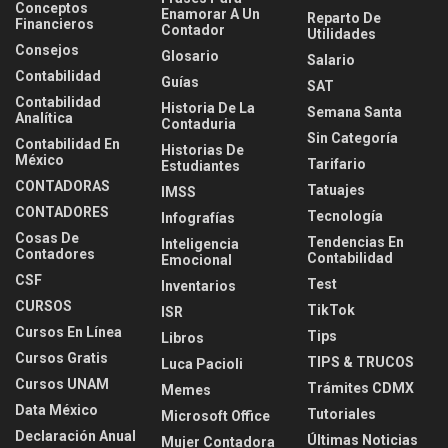
Conceptos
Enamorar A Un
Reparto De
Financieros
Contador
Utilidades
Consejos
Glosario
Salario
Contabilidad
Guías
SAT
Contabilidad
Historia De La
Semana Santa
Analítica
Contaduria
Sin Categoría
Contabilidad En
Historias De
México
Tarifario
Estudiantes
CONTADORAS
Tatuajes
IMSS
CONTADORES
Tecnología
Infografías
Cosas De
Tendencias En
Inteligencia
Contadores
Contabilidad
Emocional
CSF
Test
Inventarios
CURSOS
TikTok
ISR
Cursos En Línea
Tips
Libros
Cursos Gratis
TIPS & TRUCOS
Luca Pacioli
Cursos UNAM
Trámites CDMX
Memes
Data México
Tutoriales
Microsoft Office
Declaración Anual
Últimas Noticias
Mujer Contadora