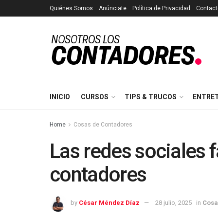
Quiénes Somos
Anúnciate
Política de Privacidad
Contact
INICIO
CURSOS
TIPS & TRUCOS
ENTRE
Home
Cosas de Contadores
Las redes sociales f
contadores
by
César Méndez Díaz
28 julio, 2025
in
Cosa