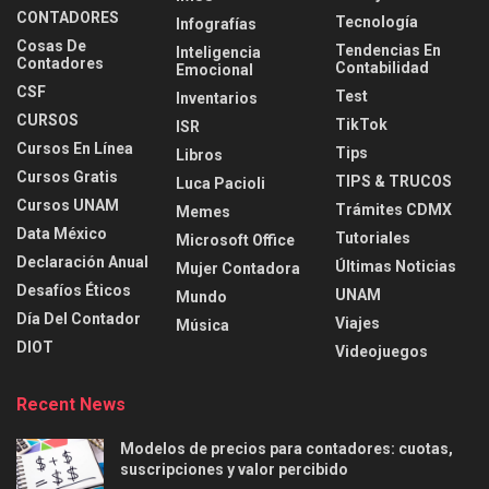
CONTADORES
Tecnología
Infografías
Cosas De
Tendencias En
Inteligencia
Contadores
Contabilidad
Emocional
CSF
Test
Inventarios
CURSOS
TikTok
ISR
Cursos En Línea
Tips
Libros
Cursos Gratis
TIPS & TRUCOS
Luca Pacioli
Cursos UNAM
Trámites CDMX
Memes
Data México
Tutoriales
Microsoft Office
Declaración Anual
Últimas Noticias
Mujer Contadora
Desafíos Éticos
UNAM
Mundo
Día Del Contador
Viajes
Música
DIOT
Videojuegos
Recent News
Modelos de precios para contadores: cuotas,
suscripciones y valor percibido