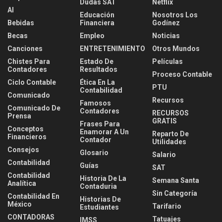
Dudas SAT
Netflix
AI
Educación
Nosotros Los
Bebidas
Financiera
Godínez
Becas
Empleo
Noticias
Canciones
ENTRETENIMIENTO
Otros Mundos
Chistes Para
Estado De
Películas
Contadores
Resultados
Proceso Contable
Ciclo Contable
Ética En La
PTU
Contabilidad
Comunicado
Recursos
Famosos
Comunicado De
Contadores
RECURSOS
Prensa
GRATIS
Frases Para
Conceptos
Enamorar A Un
Reparto De
Financieros
Contador
Utilidades
Consejos
Glosario
Salario
Contabilidad
Guías
SAT
Contabilidad
Historia De La
Semana Santa
Analítica
Contaduria
Sin Categoría
Contabilidad En
Historias De
México
Tarifario
Estudiantes
CONTADORAS
Tatuajes
IMSS