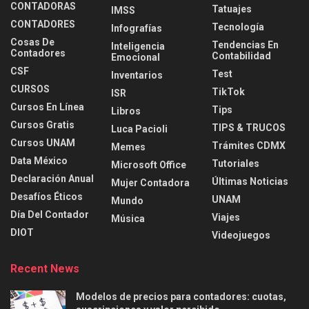
CONTADORAS
Tatuajes
IMSS
CONTADORES
Tecnología
Infografías
Cosas De
Tendencias En
Inteligencia
Contadores
Contabilidad
Emocional
CSF
Test
Inventarios
CURSOS
TikTok
ISR
Cursos En Línea
Tips
Libros
Cursos Gratis
TIPS & TRUCOS
Luca Pacioli
Cursos UNAM
Trámites CDMX
Memes
Data México
Tutoriales
Microsoft Office
Declaración Anual
Últimas Noticias
Mujer Contadora
Desafíos Éticos
UNAM
Mundo
Día Del Contador
Viajes
Música
DIOT
Videojuegos
Recent News
Modelos de precios para contadores: cuotas,