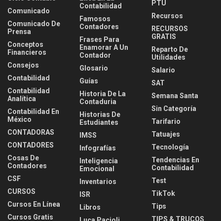
PTU
Contabilidad
Comunicado
Recursos
Famosos
Comunicado De
Contadores
RECURSOS
Prensa
GRATIS
Frases Para
Conceptos
Enamorar A Un
Reparto De
Financieros
Contador
Utilidades
Consejos
Glosario
Salario
Contabilidad
Guías
SAT
Contabilidad
Historia De La
Semana Santa
Analítica
Contaduria
Sin Categoría
Contabilidad En
Historias De
México
Tarifario
Estudiantes
CONTADORAS
Tatuajes
IMSS
CONTADORES
Tecnología
Infografías
Cosas De
Tendencias En
Inteligencia
Contadores
Contabilidad
Emocional
CSF
Test
Inventarios
CURSOS
TikTok
ISR
Cursos En Línea
Tips
Libros
Cursos Gratis
TIPS & TRUCOS
Luca Pacioli