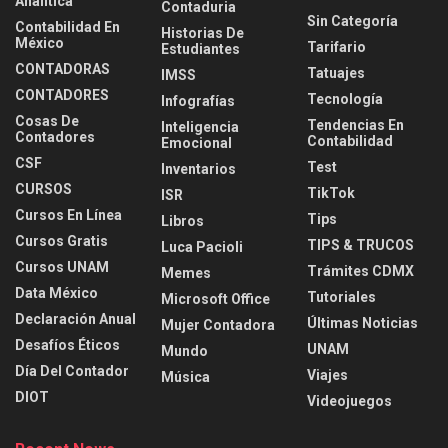
Analítica
Contaduria
Sin Categoría
Contabilidad En
Historias De
México
Tarifario
Estudiantes
CONTADORAS
Tatuajes
IMSS
CONTADORES
Tecnología
Infografías
Cosas De
Tendencias En
Inteligencia
Contadores
Contabilidad
Emocional
CSF
Test
Inventarios
CURSOS
TikTok
ISR
Cursos En Línea
Tips
Libros
Cursos Gratis
TIPS & TRUCOS
Luca Pacioli
Cursos UNAM
Trámites CDMX
Memes
Data México
Tutoriales
Microsoft Office
Declaración Anual
Últimas Noticias
Mujer Contadora
Desafíos Éticos
UNAM
Mundo
Día Del Contador
Viajes
Música
DIOT
Videojuegos