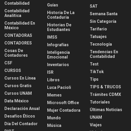
Contabilidad
Guías
SAT
Contabilidad
Historia De La
Semana Santa
Analítica
Contaduria
Sin Categoría
Contabilidad En
Historias De
México
Tarifario
Estudiantes
CONTADORAS
Tatuajes
IMSS
CONTADORES
Tecnología
Infografías
Cosas De
Tendencias En
Inteligencia
Contadores
Contabilidad
Emocional
CSF
Test
Inventarios
CURSOS
TikTok
ISR
Cursos En Línea
Tips
Libros
Cursos Gratis
TIPS & TRUCOS
Luca Pacioli
Cursos UNAM
Trámites CDMX
Memes
Data México
Tutoriales
Microsoft Office
Declaración Anual
Últimas Noticias
Mujer Contadora
Desafíos Éticos
UNAM
Mundo
Día Del Contador
Viajes
Música