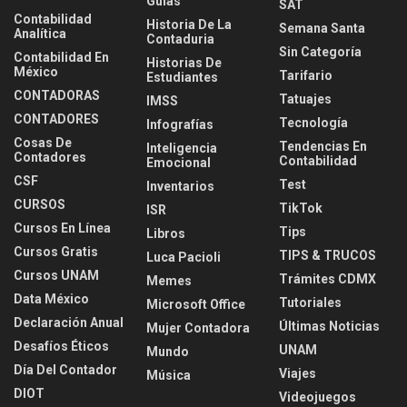
Guías
SAT
Contabilidad
Historia De La
Semana Santa
Analítica
Contaduria
Sin Categoría
Contabilidad En
Historias De
México
Tarifario
Estudiantes
CONTADORAS
Tatuajes
IMSS
CONTADORES
Tecnología
Infografías
Cosas De
Tendencias En
Inteligencia
Contadores
Contabilidad
Emocional
CSF
Test
Inventarios
CURSOS
TikTok
ISR
Cursos En Línea
Tips
Libros
Cursos Gratis
TIPS & TRUCOS
Luca Pacioli
Cursos UNAM
Trámites CDMX
Memes
Data México
Tutoriales
Microsoft Office
Declaración Anual
Últimas Noticias
Mujer Contadora
Desafíos Éticos
UNAM
Mundo
Día Del Contador
Viajes
Música
DIOT
Videojuegos