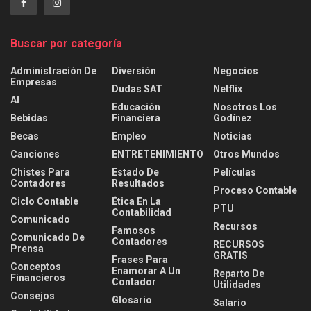
Buscar por categoría
Administración De
Diversión
Negocios
Empresas
Dudas SAT
Netflix
AI
Educación
Nosotros Los
Bebidas
Financiera
Godínez
Becas
Empleo
Noticias
Canciones
ENTRETENIMIENTO
Otros Mundos
Chistes Para
Estado De
Películas
Contadores
Resultados
Proceso Contable
Ciclo Contable
Ética En La
PTU
Contabilidad
Comunicado
Recursos
Famosos
Comunicado De
Contadores
RECURSOS
Prensa
GRATIS
Frases Para
Conceptos
Enamorar A Un
Reparto De
Financieros
Contador
Utilidades
Consejos
Glosario
Salario