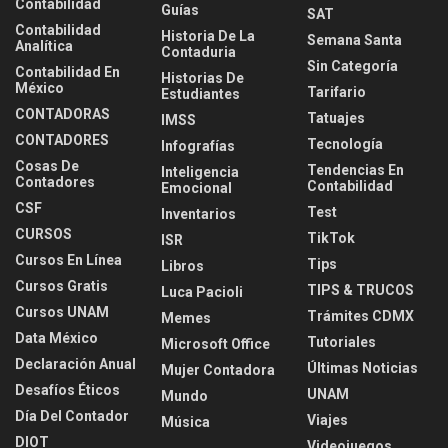
Contabilidad
Guías
SAT
Contabilidad
Historia De La
Semana Santa
Analítica
Contaduria
Sin Categoría
Contabilidad En
Historias De
México
Tarifario
Estudiantes
CONTADORAS
Tatuajes
IMSS
CONTADORES
Tecnología
Infografías
Cosas De
Tendencias En
Inteligencia
Contadores
Contabilidad
Emocional
CSF
Test
Inventarios
CURSOS
TikTok
ISR
Cursos En Línea
Tips
Libros
Cursos Gratis
TIPS & TRUCOS
Luca Pacioli
Cursos UNAM
Trámites CDMX
Memes
Data México
Tutoriales
Microsoft Office
Declaración Anual
Últimas Noticias
Mujer Contadora
Desafíos Éticos
UNAM
Mundo
Día Del Contador
Viajes
Música
DIOT
Videojuegos