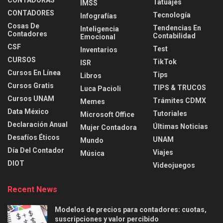
CONTADORAS
Tatuajes
IMSS
CONTADORES
Tecnología
Infografías
Cosas De
Tendencias En
Inteligencia
Contadores
Contabilidad
Emocional
CSF
Test
Inventarios
CURSOS
TikTok
ISR
Cursos En Línea
Tips
Libros
Cursos Gratis
TIPS & TRUCOS
Luca Pacioli
Cursos UNAM
Trámites CDMX
Memes
Data México
Tutoriales
Microsoft Office
Declaración Anual
Últimas Noticias
Mujer Contadora
Desafíos Éticos
UNAM
Mundo
Día Del Contador
Viajes
Música
DIOT
Videojuegos
Recent News
Modelos de precios para contadores: cuotas,
suscripciones y valor percibido