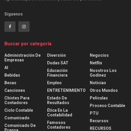
Síguenos
Buscar por categoría
Administración De
Diversión
Negocios
Empresas
Dudas SAT
Netflix
AI
Educación
Nosotros Los
Bebidas
Financiera
Godínez
Becas
Empleo
Noticias
Canciones
ENTRETENIMIENTO
Otros Mundos
Chistes Para
Estado De
Películas
Contadores
Resultados
Proceso Contable
Ciclo Contable
Ética En La
PTU
Contabilidad
Comunicado
Recursos
Famosos
Comunicado De
Contadores
RECURSOS
Prensa