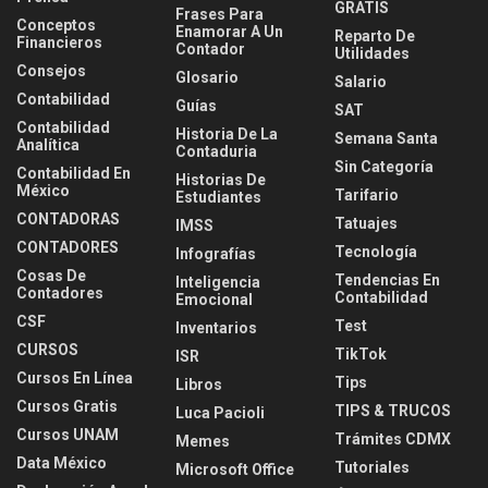
GRATIS
Frases Para
Conceptos
Enamorar A Un
Reparto De
Financieros
Contador
Utilidades
Consejos
Glosario
Salario
Contabilidad
Guías
SAT
Contabilidad
Historia De La
Semana Santa
Analítica
Contaduria
Sin Categoría
Contabilidad En
Historias De
México
Tarifario
Estudiantes
CONTADORAS
Tatuajes
IMSS
CONTADORES
Tecnología
Infografías
Cosas De
Tendencias En
Inteligencia
Contadores
Contabilidad
Emocional
CSF
Test
Inventarios
CURSOS
TikTok
ISR
Cursos En Línea
Tips
Libros
Cursos Gratis
TIPS & TRUCOS
Luca Pacioli
Cursos UNAM
Trámites CDMX
Memes
Data México
Tutoriales
Microsoft Office