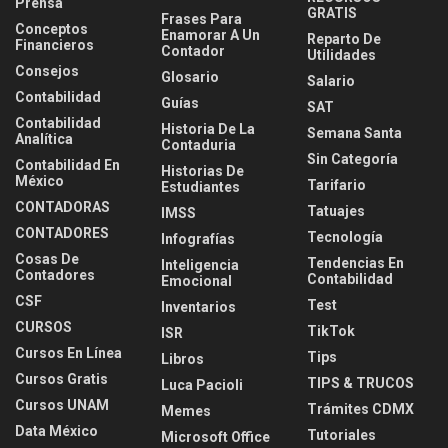
Prensa
GRATIS
Frases Para
Conceptos
Enamorar A Un
Reparto De
Financieros
Contador
Utilidades
Consejos
Glosario
Salario
Contabilidad
Guías
SAT
Contabilidad
Historia De La
Semana Santa
Analítica
Contaduria
Sin Categoría
Contabilidad En
Historias De
México
Tarifario
Estudiantes
CONTADORAS
Tatuajes
IMSS
CONTADORES
Tecnología
Infografías
Cosas De
Tendencias En
Inteligencia
Contadores
Contabilidad
Emocional
CSF
Test
Inventarios
CURSOS
TikTok
ISR
Cursos En Línea
Tips
Libros
Cursos Gratis
TIPS & TRUCOS
Luca Pacioli
Cursos UNAM
Trámites CDMX
Memes
Data México
Tutoriales
Microsoft Office