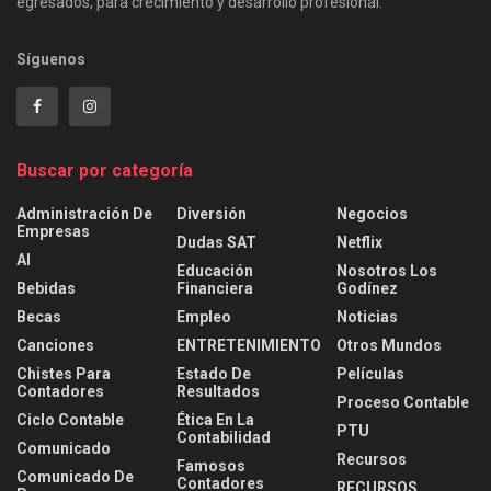
egresados, para crecimiento y desarrollo profesional.
Síguenos
Buscar por categoría
Administración De
Diversión
Negocios
Empresas
Dudas SAT
Netflix
AI
Educación
Nosotros Los
Bebidas
Financiera
Godínez
Becas
Empleo
Noticias
Canciones
ENTRETENIMIENTO
Otros Mundos
Chistes Para
Estado De
Películas
Contadores
Resultados
Proceso Contable
Ciclo Contable
Ética En La
PTU
Contabilidad
Comunicado
Recursos
Famosos
Comunicado De
Contadores
RECURSOS