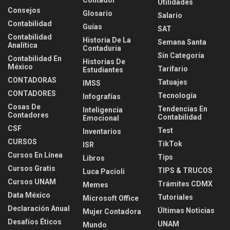
Contador
Utilidades
Consejos
Glosario
Salario
Contabilidad
Guías
SAT
Contabilidad
Historia De La
Semana Santa
Analítica
Contaduria
Sin Categoría
Contabilidad En
Historias De
México
Tarifario
Estudiantes
CONTADORAS
Tatuajes
IMSS
CONTADORES
Tecnología
Infografías
Cosas De
Tendencias En
Inteligencia
Contadores
Contabilidad
Emocional
CSF
Test
Inventarios
CURSOS
TikTok
ISR
Cursos En Línea
Tips
Libros
Cursos Gratis
TIPS & TRUCOS
Luca Pacioli
Cursos UNAM
Trámites CDMX
Memes
Data México
Tutoriales
Microsoft Office
Declaración Anual
Últimas Noticias
Mujer Contadora
Desafíos Éticos
UNAM
Mundo