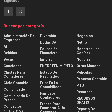
Síguenos
Buscar por categoría
Administración De
Diversión
Negocios
Empresas
Dudas SAT
Netflix
AI
Educación
Nosotros Los
Bebidas
Financiera
Godínez
Becas
Empleo
Noticias
Canciones
ENTRETENIMIENTO
Otros Mundos
Chistes Para
Estado De
Películas
Contadores
Resultados
Proceso Contable
Ciclo Contable
Ética En La
PTU
Contabilidad
Comunicado
Recursos
Famosos
Comunicado De
Contadores
RECURSOS
Prensa
GRATIS
Frases Para
Conceptos
Enamorar A Un
Reparto De
Financieros