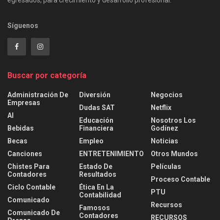
egresados, para crecimiento y desarrollo profesional.
Síguenos
Buscar por categoría
Administración De
Diversión
Negocios
Empresas
Dudas SAT
Netflix
AI
Educación
Nosotros Los
Bebidas
Financiera
Godínez
Becas
Empleo
Noticias
Canciones
ENTRETENIMIENTO
Otros Mundos
Chistes Para
Estado De
Películas
Contadores
Resultados
Proceso Contable
Ciclo Contable
Ética En La
PTU
Contabilidad
Comunicado
Recursos
Famosos
Comunicado De
Contadores
RECURSOS