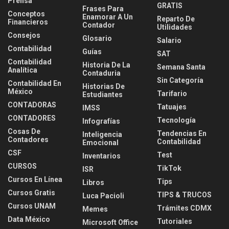
Prensa
GRATIS
Frases Para
Conceptos
Enamorar A Un
Reparto De
Financieros
Contador
Utilidades
Consejos
Glosario
Salario
Contabilidad
Guías
SAT
Contabilidad
Historia De La
Semana Santa
Analítica
Contaduria
Sin Categoría
Contabilidad En
Historias De
México
Tarifario
Estudiantes
CONTADORAS
Tatuajes
IMSS
CONTADORES
Tecnología
Infografías
Cosas De
Tendencias En
Inteligencia
Contadores
Contabilidad
Emocional
CSF
Test
Inventarios
CURSOS
TikTok
ISR
Cursos En Línea
Tips
Libros
Cursos Gratis
TIPS & TRUCOS
Luca Pacioli
Cursos UNAM
Trámites CDMX
Memes
Data México
Tutoriales
Microsoft Office