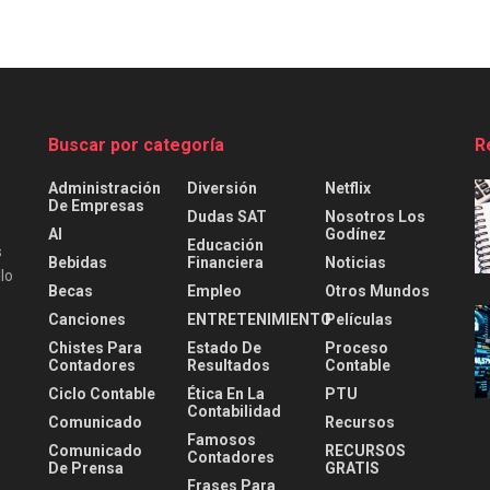
Buscar por categoría
R
Administración
Diversión
Netflix
De Empresas
Dudas SAT
Nosotros Los
AI
Godínez
Educación
s
Bebidas
Financiera
Noticias
lo
Becas
Empleo
Otros Mundos
Canciones
ENTRETENIMIENTO
Películas
Chistes Para
Estado De
Proceso
Contadores
Resultados
Contable
Ciclo Contable
Ética En La
PTU
Contabilidad
Comunicado
Recursos
Famosos
Comunicado
RECURSOS
Contadores
De Prensa
GRATIS
Frases Para