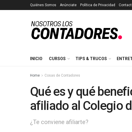
Quiénes Somos
Anúnciate
Política de Privacidad
Contact
INICIO
CURSOS
TIPS & TRUCOS
ENTRE
Home
Cosas de Contadores
Qué es y qué benefic
afiliado al Colegio
¿Te conviene afiliarte?