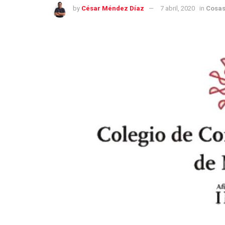
by
César Méndez Díaz
7 abril, 2020
in
Cosas