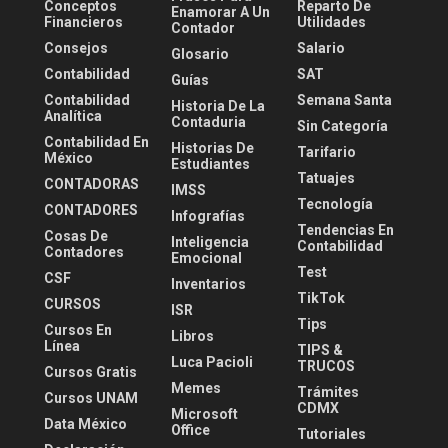
Conceptos
Reparto De
Enamorar A Un
Financieros
Utilidades
Contador
Consejos
Salario
Glosario
Contabilidad
SAT
Guías
Contabilidad
Semana Santa
Historia De La
Analítica
Contaduria
Sin Categoría
Contabilidad En
Historias De
Tarifario
México
Estudiantes
Tatuajes
CONTADORAS
IMSS
Tecnología
CONTADORES
Infografías
Tendencias En
Cosas De
Inteligencia
Contabilidad
Contadores
Emocional
Test
CSF
Inventarios
TikTok
CURSOS
ISR
Tips
Cursos En
Libros
Línea
TIPS &
Luca Pacioli
TRUCOS
Cursos Gratis
Memes
Trámites
Cursos UNAM
CDMX
Microsoft
Data México
Office
Tutoriales