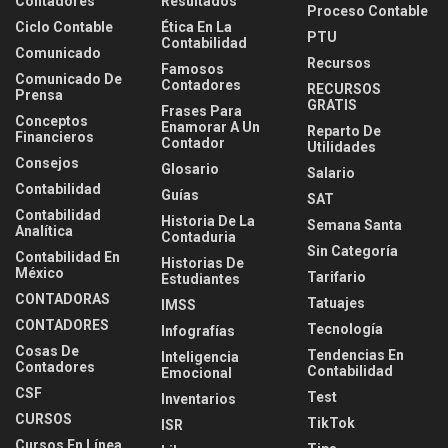
Contadores
Resultados
Proceso Contable
Ciclo Contable
Ética En La
PTU
Contabilidad
Comunicado
Recursos
Famosos
Comunicado De
Contadores
RECURSOS
Prensa
GRATIS
Frases Para
Conceptos
Enamorar A Un
Reparto De
Financieros
Contador
Utilidades
Consejos
Glosario
Salario
Contabilidad
Guías
SAT
Contabilidad
Historia De La
Semana Santa
Analítica
Contaduria
Sin Categoría
Contabilidad En
Historias De
México
Tarifario
Estudiantes
CONTADORAS
Tatuajes
IMSS
CONTADORES
Tecnología
Infografías
Cosas De
Tendencias En
Inteligencia
Contadores
Contabilidad
Emocional
CSF
Test
Inventarios
CURSOS
TikTok
ISR
Cursos En Línea