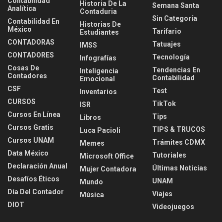
Contabilidad
Historia De La
Semana Santa
Analítica
Contaduria
Sin Categoría
Contabilidad En
Historias De
México
Tarifario
Estudiantes
CONTADORAS
Tatuajes
IMSS
CONTADORES
Tecnología
Infografías
Cosas De
Tendencias En
Inteligencia
Contadores
Contabilidad
Emocional
CSF
Test
Inventarios
CURSOS
TikTok
ISR
Cursos En Línea
Tips
Libros
Cursos Gratis
TIPS & TRUCOS
Luca Pacioli
Cursos UNAM
Trámites CDMX
Memes
Data México
Tutoriales
Microsoft Office
Declaración Anual
Últimas Noticias
Mujer Contadora
Desafíos Éticos
UNAM
Mundo
Día Del Contador
Viajes
Música
DIOT
Videojuegos