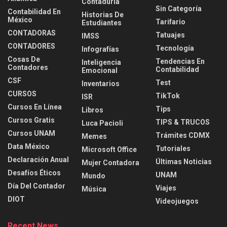
Contaduria
Sin Categoría
Contabilidad En
Historias De
México
Tarifario
Estudiantes
CONTADORAS
Tatuajes
IMSS
CONTADORES
Tecnología
Infografías
Cosas De
Tendencias En
Inteligencia
Contadores
Contabilidad
Emocional
CSF
Test
Inventarios
CURSOS
TikTok
ISR
Cursos En Línea
Tips
Libros
Cursos Gratis
TIPS & TRUCOS
Luca Pacioli
Cursos UNAM
Trámites CDMX
Memes
Data México
Tutoriales
Microsoft Office
Declaración Anual
Últimas Noticias
Mujer Contadora
Desafíos Éticos
UNAM
Mundo
Día Del Contador
Viajes
Música
DIOT
Videojuegos
Recent News