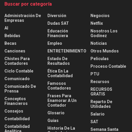
Buscar por categoría
Administración De
Diversión
Negocios
Empresas
Dudas SAT
Netflix
AI
Educación
Nosotros Los
Bebidas
Financiera
Godínez
Becas
Empleo
Noticias
Canciones
ENTRETENIMIENTO
Otros Mundos
Chistes Para
Estado De
Películas
Contadores
Resultados
Proceso Contable
Ciclo Contable
Ética En La
PTU
Contabilidad
Comunicado
Recursos
Famosos
Comunicado De
Contadores
RECURSOS
Prensa
GRATIS
Frases Para
Conceptos
Enamorar A Un
Reparto De
Financieros
Contador
Utilidades
Consejos
Glosario
Salario
Contabilidad
Guías
SAT
Contabilidad
Historia De La
Semana Santa
Analítica