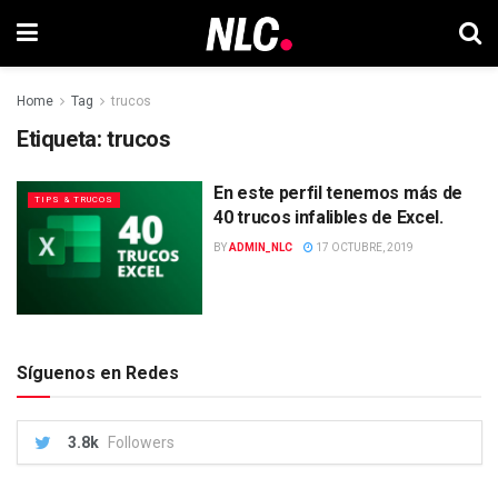
Home
Tag
trucos
Etiqueta:
trucos
En este perfil tenemos más de
TIPS & TRUCOS
40 trucos infalibles de Excel.
BY
ADMIN_NLC
17 OCTUBRE, 2019
Síguenos en Redes
3.8k
Followers