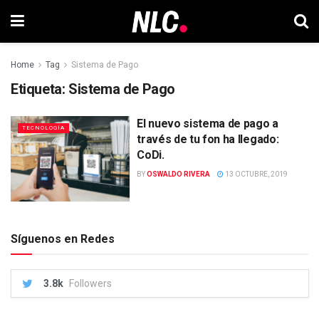
Home
Tag
Sistema de Pago
Etiqueta:
Sistema de Pago
El nuevo sistema de pago a
TECNOLOGÍA
través de tu fon ha llegado:
CoDi.
BY
OSWALDO RIVERA
13 OCTUBRE, 2019
Síguenos en Redes
3.8k
Followers