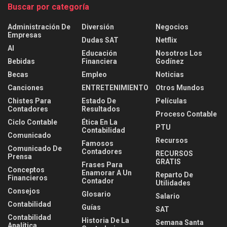
Buscar por categoría
Administración De
Diversión
Negocios
Empresas
Dudas SAT
Netflix
AI
Educación
Nosotros Los
Bebidas
Financiera
Godínez
Becas
Empleo
Noticias
Canciones
ENTRETENIMIENTO
Otros Mundos
Chistes Para
Estado De
Películas
Contadores
Resultados
Proceso Contable
Ciclo Contable
Ética En La
PTU
Contabilidad
Comunicado
Recursos
Famosos
Comunicado De
Contadores
RECURSOS
Prensa
GRATIS
Frases Para
Conceptos
Enamorar A Un
Reparto De
Financieros
Contador
Utilidades
Consejos
Glosario
Salario
Contabilidad
Guías
SAT
Contabilidad
Historia De La
Semana Santa
Analítica