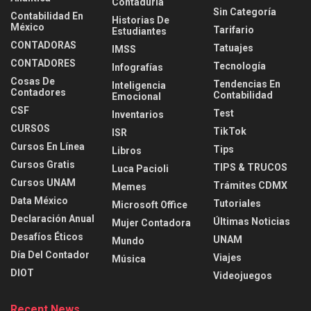
Contaduria
Sin Categoría
Contabilidad En
Historias De
México
Tarifario
Estudiantes
CONTADORAS
Tatuajes
IMSS
CONTADORES
Tecnología
Infografías
Cosas De
Tendencias En
Inteligencia
Contadores
Contabilidad
Emocional
CSF
Test
Inventarios
CURSOS
TikTok
ISR
Cursos En Línea
Tips
Libros
Cursos Gratis
TIPS & TRUCOS
Luca Pacioli
Cursos UNAM
Trámites CDMX
Memes
Data México
Tutoriales
Microsoft Office
Declaración Anual
Últimas Noticias
Mujer Contadora
Desafíos Éticos
UNAM
Mundo
Día Del Contador
Viajes
Música
DIOT
Videojuegos
Recent News