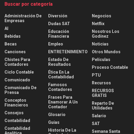
Buscar por categoría
Administración De
Diversión
Negocios
Empresas
Dudas SAT
Netflix
AI
Educación
Nosotros Los
Bebidas
Financiera
Godínez
Becas
Empleo
Noticias
Canciones
ENTRETENIMIENTO
Otros Mundos
Chistes Para
Estado De
Películas
Contadores
Resultados
Proceso Contable
Ciclo Contable
Ética En La
PTU
Contabilidad
Comunicado
Recursos
Famosos
Comunicado De
Contadores
RECURSOS
Prensa
GRATIS
Frases Para
Conceptos
Enamorar A Un
Reparto De
Financieros
Contador
Utilidades
Consejos
Glosario
Salario
Contabilidad
Guías
SAT
Contabilidad
Historia De La
Semana Santa
Analítica