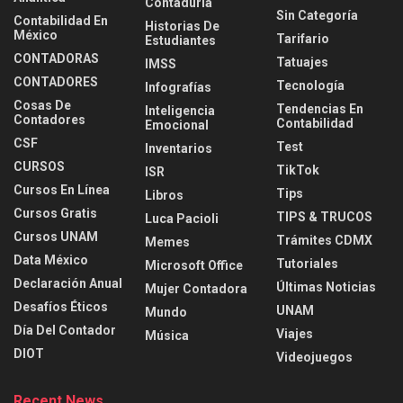
Contaduria
Sin Categoría
Contabilidad En
Historias De
México
Tarifario
Estudiantes
CONTADORAS
Tatuajes
IMSS
CONTADORES
Tecnología
Infografías
Cosas De
Tendencias En
Inteligencia
Contadores
Contabilidad
Emocional
CSF
Test
Inventarios
CURSOS
TikTok
ISR
Cursos En Línea
Tips
Libros
Cursos Gratis
TIPS & TRUCOS
Luca Pacioli
Cursos UNAM
Trámites CDMX
Memes
Data México
Tutoriales
Microsoft Office
Declaración Anual
Últimas Noticias
Mujer Contadora
Desafíos Éticos
UNAM
Mundo
Día Del Contador
Viajes
Música
DIOT
Videojuegos
Recent News