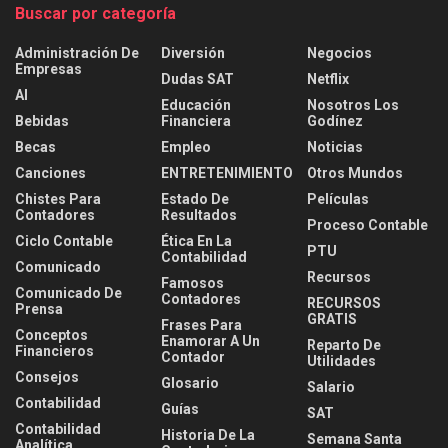
Buscar por categoría
Administración De
Diversión
Negocios
Empresas
Dudas SAT
Netflix
AI
Educación
Nosotros Los
Bebidas
Financiera
Godínez
Becas
Empleo
Noticias
Canciones
ENTRETENIMIENTO
Otros Mundos
Chistes Para
Estado De
Películas
Contadores
Resultados
Proceso Contable
Ciclo Contable
Ética En La
PTU
Contabilidad
Comunicado
Recursos
Famosos
Comunicado De
Contadores
RECURSOS
Prensa
GRATIS
Frases Para
Conceptos
Enamorar A Un
Reparto De
Financieros
Contador
Utilidades
Consejos
Glosario
Salario
Contabilidad
Guías
SAT
Contabilidad
Historia De La
Semana Santa
Analítica