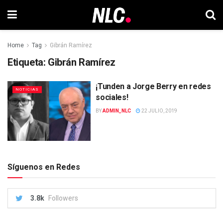
Home
Tag
Gibrán Ramírez
Etiqueta:
Gibrán Ramírez
¡Tunden a Jorge Berry en redes
NOTICIAS
sociales!
BY
ADMIN_NLC
22 JULIO, 2019
Síguenos en Redes
3.8k
Followers