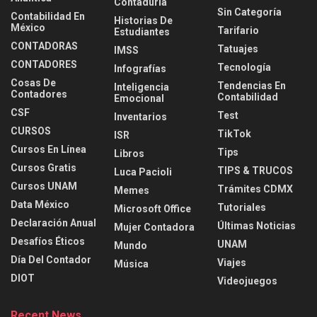
Contaduria
Sin Categoría
Contabilidad En
Historias De
México
Tarifario
Estudiantes
CONTADORAS
Tatuajes
IMSS
CONTADORES
Tecnología
Infografías
Cosas De
Tendencias En
Inteligencia
Contadores
Contabilidad
Emocional
CSF
Test
Inventarios
CURSOS
TikTok
ISR
Cursos En Línea
Tips
Libros
Cursos Gratis
TIPS & TRUCOS
Luca Pacioli
Cursos UNAM
Trámites CDMX
Memes
Data México
Tutoriales
Microsoft Office
Declaración Anual
Últimas Noticias
Mujer Contadora
Desafíos Éticos
UNAM
Mundo
Día Del Contador
Viajes
Música
DIOT
Videojuegos
Recent News