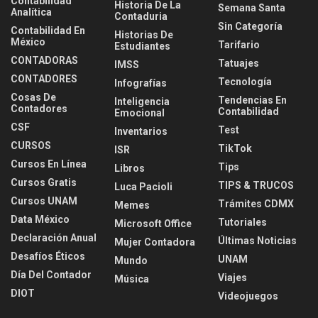
Contabilidad
Historia De La
Semana Santa
Analítica
Contaduria
Sin Categoría
Contabilidad En
Historias De
México
Tarifario
Estudiantes
CONTADORAS
Tatuajes
IMSS
CONTADORES
Tecnología
Infografías
Cosas De
Tendencias En
Inteligencia
Contadores
Contabilidad
Emocional
CSF
Test
Inventarios
CURSOS
TikTok
ISR
Cursos En Línea
Tips
Libros
Cursos Gratis
TIPS & TRUCOS
Luca Pacioli
Cursos UNAM
Trámites CDMX
Memes
Data México
Tutoriales
Microsoft Office
Declaración Anual
Últimas Noticias
Mujer Contadora
Desafíos Éticos
UNAM
Mundo
Día Del Contador
Viajes
Música
DIOT
Videojuegos