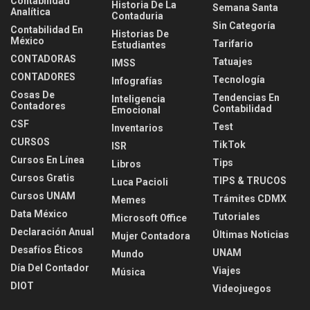
Contabilidad
Historia De La
Semana Santa
Analítica
Contaduria
Sin Categoría
Contabilidad En
Historias De
México
Tarifario
Estudiantes
CONTADORAS
Tatuajes
IMSS
CONTADORES
Tecnología
Infografías
Cosas De
Tendencias En
Inteligencia
Contadores
Contabilidad
Emocional
CSF
Test
Inventarios
CURSOS
TikTok
ISR
Cursos En Línea
Tips
Libros
Cursos Gratis
TIPS & TRUCOS
Luca Pacioli
Cursos UNAM
Trámites CDMX
Memes
Data México
Tutoriales
Microsoft Office
Declaración Anual
Últimas Noticias
Mujer Contadora
Desafíos Éticos
UNAM
Mundo
Día Del Contador
Viajes
Música
DIOT
Videojuegos