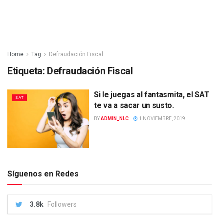
Home
Tag
Defraudación Fiscal
Etiqueta:
Defraudación Fiscal
Si le juegas al fantasmita, el SAT
SAT
te va a sacar un susto.
BY
ADMIN_NLC
1 NOVIEMBRE, 2019
Síguenos en Redes
3.8k
Followers