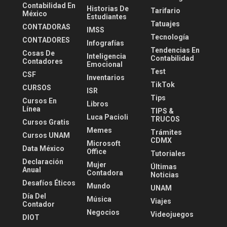
Contabilidad En
Historias De
Tarifario
México
Estudiantes
Tatuajes
CONTADORAS
IMSS
Tecnología
CONTADORES
Infografías
Tendencias En
Cosas De
Inteligencia
Contabilidad
Contadores
Emocional
Test
CSF
Inventarios
TikTok
CURSOS
ISR
Tips
Cursos En
Libros
Línea
TIPS &
Luca Pacioli
TRUCOS
Cursos Gratis
Memes
Trámites
Cursos UNAM
CDMX
Microsoft
Data México
Office
Tutoriales
Declaración
Mujer
Últimas
Anual
Contadora
Noticias
Desafíos Éticos
Mundo
UNAM
Día Del
Música
Viajes
Contador
Negocios
Videojuegos
DIOT