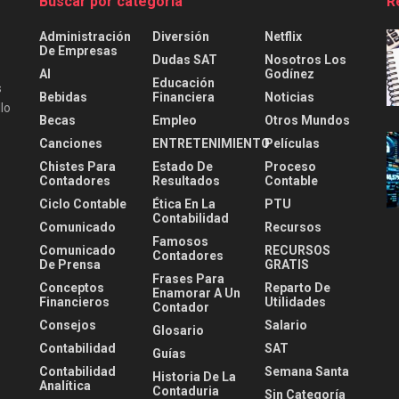
Buscar por categoría
R
Administración
Diversión
Netflix
De Empresas
Dudas SAT
Nosotros Los
AI
Godínez
Educación
s
Bebidas
Financiera
Noticias
lo
Becas
Empleo
Otros Mundos
Canciones
ENTRETENIMIENTO
Películas
Chistes Para
Estado De
Proceso
Contadores
Resultados
Contable
Ciclo Contable
Ética En La
PTU
Contabilidad
Comunicado
Recursos
Famosos
Comunicado
RECURSOS
Contadores
De Prensa
GRATIS
Frases Para
Conceptos
Reparto De
Enamorar A Un
Financieros
Utilidades
Contador
Consejos
Salario
Glosario
Contabilidad
SAT
Guías
Contabilidad
Semana Santa
Historia De La
Analítica
Contaduria
Sin Categoría