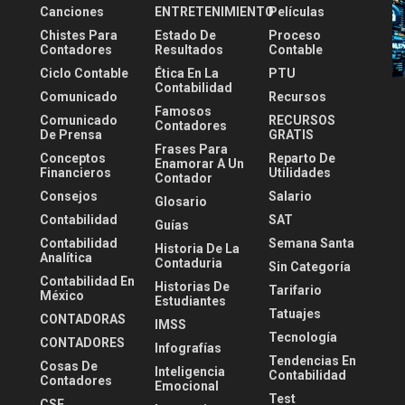
Canciones
ENTRETENIMIENTO
Películas
Chistes Para
Estado De
Proceso
Contadores
Resultados
Contable
Ciclo Contable
Ética En La
PTU
Contabilidad
Comunicado
Recursos
Famosos
Comunicado
RECURSOS
Contadores
De Prensa
GRATIS
Frases Para
Conceptos
Reparto De
Enamorar A Un
Financieros
Utilidades
Contador
Consejos
Salario
Glosario
Contabilidad
SAT
Guías
Contabilidad
Semana Santa
Historia De La
Analítica
Contaduria
Sin Categoría
Contabilidad En
Historias De
Tarifario
México
Estudiantes
Tatuajes
CONTADORAS
IMSS
Tecnología
CONTADORES
Infografías
Tendencias En
Cosas De
Inteligencia
Contabilidad
Contadores
Emocional
Test
CSF