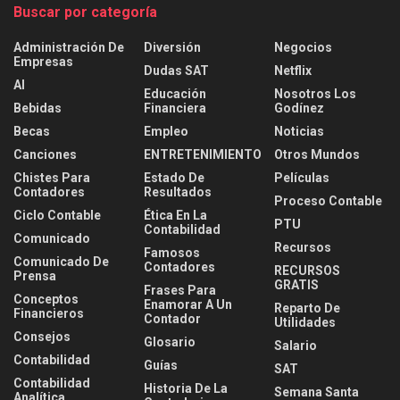
Buscar por categoría
Administración De
Diversión
Negocios
Empresas
Dudas SAT
Netflix
AI
Educación
Nosotros Los
Bebidas
Financiera
Godínez
Becas
Empleo
Noticias
Canciones
ENTRETENIMIENTO
Otros Mundos
Chistes Para
Estado De
Películas
Contadores
Resultados
Proceso Contable
Ciclo Contable
Ética En La
PTU
Contabilidad
Comunicado
Recursos
Famosos
Comunicado De
Contadores
RECURSOS
Prensa
GRATIS
Frases Para
Conceptos
Enamorar A Un
Reparto De
Financieros
Contador
Utilidades
Consejos
Glosario
Salario
Contabilidad
Guías
SAT
Contabilidad
Historia De La
Semana Santa
Analítica