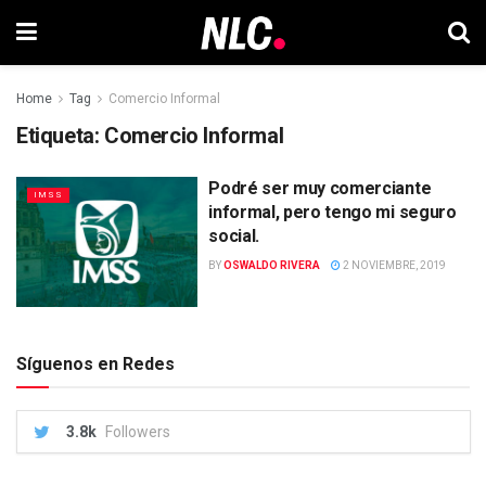
Home
Tag
Comercio Informal
Etiqueta:
Comercio Informal
Podré ser muy comerciante
IMSS
informal, pero tengo mi seguro
social.
BY
OSWALDO RIVERA
2 NOVIEMBRE, 2019
Síguenos en Redes
3.8k
Followers