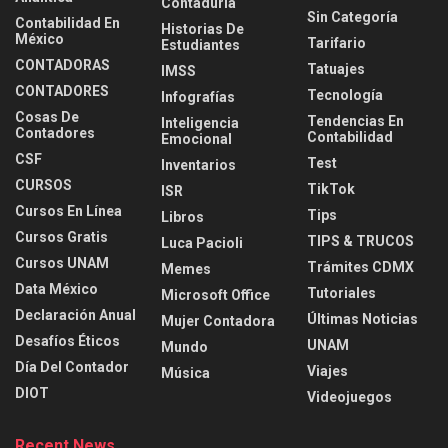
Contaduria
Sin Categoría
Contabilidad En
Historias De
México
Tarifario
Estudiantes
CONTADORAS
Tatuajes
IMSS
CONTADORES
Tecnología
Infografías
Cosas De
Tendencias En
Inteligencia
Contadores
Contabilidad
Emocional
CSF
Test
Inventarios
CURSOS
TikTok
ISR
Cursos En Línea
Tips
Libros
Cursos Gratis
TIPS & TRUCOS
Luca Pacioli
Cursos UNAM
Trámites CDMX
Memes
Data México
Tutoriales
Microsoft Office
Declaración Anual
Últimas Noticias
Mujer Contadora
Desafíos Éticos
UNAM
Mundo
Día Del Contador
Viajes
Música
DIOT
Videojuegos
Recent News