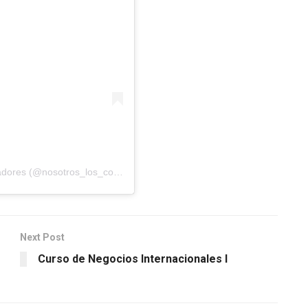
Una publicación compartida por Nosotros_los_contadores (@nosotros_los_contadores)
Next Post
Curso de Negocios Internacionales I