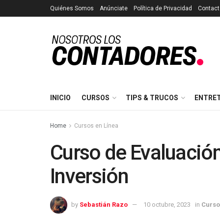
Quiénes Somos
Anúnciate
Política de Privacidad
Contact
INICIO
CURSOS
TIPS & TRUCOS
ENTRE
Home
Cursos en Línea
Curso de Evaluació
Inversión
by
Sebastián Razo
10 octubre, 2023
in
Curso