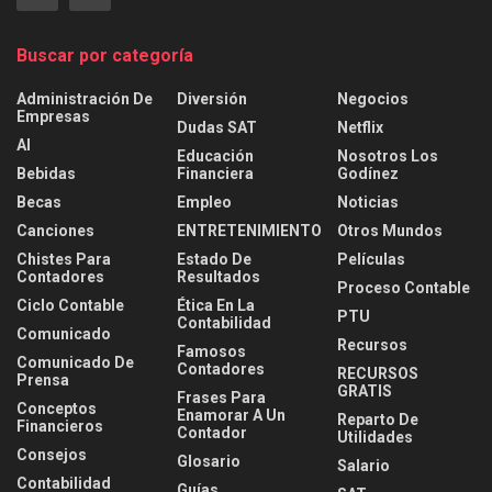
Buscar por categoría
Administración De
Diversión
Negocios
Empresas
Dudas SAT
Netflix
AI
Educación
Nosotros Los
Bebidas
Financiera
Godínez
Becas
Empleo
Noticias
Canciones
ENTRETENIMIENTO
Otros Mundos
Chistes Para
Estado De
Películas
Contadores
Resultados
Proceso Contable
Ciclo Contable
Ética En La
PTU
Contabilidad
Comunicado
Recursos
Famosos
Comunicado De
Contadores
RECURSOS
Prensa
GRATIS
Frases Para
Conceptos
Enamorar A Un
Reparto De
Financieros
Contador
Utilidades
Consejos
Glosario
Salario
Contabilidad
Guías