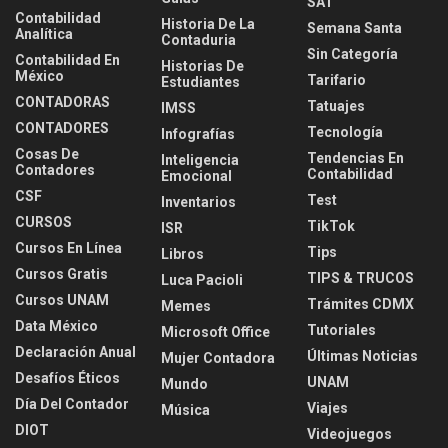
SAT
Contabilidad
Historia De La
Semana Santa
Analítica
Contaduria
Sin Categoría
Contabilidad En
Historias De
México
Tarifario
Estudiantes
CONTADORAS
Tatuajes
IMSS
CONTADORES
Tecnología
Infografías
Cosas De
Tendencias En
Inteligencia
Contadores
Contabilidad
Emocional
CSF
Test
Inventarios
CURSOS
TikTok
ISR
Cursos En Línea
Tips
Libros
Cursos Gratis
TIPS & TRUCOS
Luca Pacioli
Cursos UNAM
Trámites CDMX
Memes
Data México
Tutoriales
Microsoft Office
Declaración Anual
Últimas Noticias
Mujer Contadora
Desafíos Éticos
UNAM
Mundo
Día Del Contador
Viajes
Música
DIOT
Videojuegos