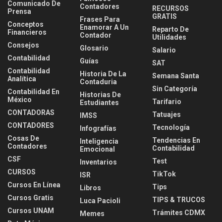
Comunicado De
Contadores
RECURSOS
Prensa
GRATIS
Frases Para
Conceptos
Enamorar A Un
Reparto De
Financieros
Contador
Utilidades
Consejos
Glosario
Salario
Contabilidad
Guías
SAT
Contabilidad
Historia De La
Semana Santa
Analítica
Contaduria
Sin Categoría
Contabilidad En
Historias De
México
Tarifario
Estudiantes
CONTADORAS
Tatuajes
IMSS
CONTADORES
Tecnología
Infografías
Cosas De
Tendencias En
Inteligencia
Contadores
Contabilidad
Emocional
CSF
Test
Inventarios
CURSOS
TikTok
ISR
Cursos En Línea
Tips
Libros
Cursos Gratis
TIPS & TRUCOS
Luca Pacioli
Cursos UNAM
Trámites CDMX
Memes