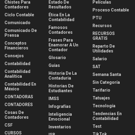
Chistes Para
Estado De
Películas
Contadores
Resultados
Proceso Contable
Ciclo Contable
Ética En La
PTU
Contabilidad
Comunicado
Recursos
Famosos
Comunicado De
Contadores
RECURSOS
Prensa
GRATIS
Frases Para
Conceptos
Enamorar A Un
Reparto De
Financieros
Contador
Utilidades
Consejos
Glosario
Salario
Contabilidad
Guías
SAT
Contabilidad
Historia De La
Semana Santa
Analítica
Contaduria
Sin Categoría
Contabilidad En
Historias De
México
Tarifario
Estudiantes
CONTADORAS
Tatuajes
IMSS
CONTADORES
Tecnología
Infografías
Cosas De
Tendencias En
Inteligencia
Contadores
Contabilidad
Emocional
CSF
Test
Inventarios
CURSOS
TikTok
ISR