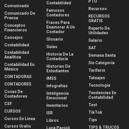
PTU
Contabilidad
Comunicado
Recursos
Famosos
Comunicado De
Contadores
RECURSOS
Prensa
GRATIS
Frases Para
Conceptos
Enamorar A Un
Reparto De
Financieros
Contador
Utilidades
Consejos
Glosario
Salario
Contabilidad
Guías
SAT
Contabilidad
Historia De La
Semana Santa
Analítica
Contaduria
Sin Categoría
Contabilidad En
Historias De
México
Tarifario
Estudiantes
CONTADORAS
Tatuajes
IMSS
CONTADORES
Tecnología
Infografías
Cosas De
Tendencias En
Inteligencia
Contadores
Contabilidad
Emocional
CSF
Test
Inventarios
CURSOS
TikTok
ISR
Cursos En Línea
Tips
Libros
Cursos Gratis
TIPS & TRUCOS
Luca Pacioli