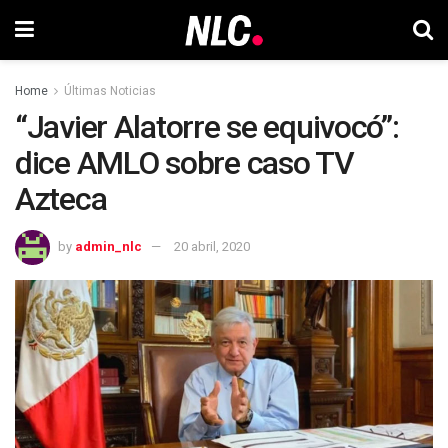
Home
Últimas Noticias
“Javier Alatorre se equivocó”:
dice AMLO sobre caso TV
Azteca
by
admin_nlc
20 abril, 2020