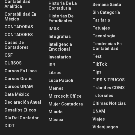
Contabilidad
Historia De La
Semana Santa
Analítica
Contaduria
Sin Categoría
Contabilidad En
Historias De
México
Tarifario
Estudiantes
CONTADORAS
Tatuajes
IMSS
CONTADORES
Tecnología
Infografías
Cosas De
Tendencias En
Inteligencia
Contadores
Contabilidad
Emocional
CSF
Test
Inventarios
CURSOS
TikTok
ISR
Cursos En Línea
Tips
Libros
Cursos Gratis
TIPS & TRUCOS
Luca Pacioli
Cursos UNAM
Trámites CDMX
Memes
Data México
Tutoriales
Microsoft Office
Declaración Anual
Últimas Noticias
Mujer Contadora
Desafíos Éticos
UNAM
Mundo
Día Del Contador
Viajes
Música
DIOT
Videojuegos