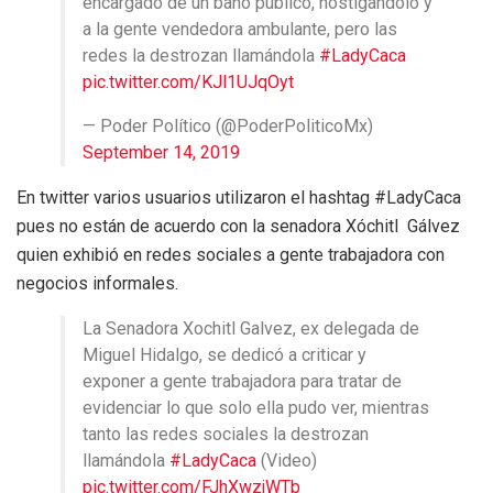
encargado de un baño público, hostigandolo y
a la gente vendedora ambulante, pero las
redes la destrozan llamándola
#LadyCaca
pic.twitter.com/KJl1UJqOyt
— Poder Político (@PoderPoliticoMx)
September 14, 2019
En twitter varios usuarios utilizaron el hashtag #LadyCaca
pues no están de acuerdo con la senadora Xóchitl Gálvez
quien exhibió en redes sociales a gente trabajadora con
negocios informales.
La Senadora Xochitl Galvez, ex delegada de
Miguel Hidalgo, se dedicó a criticar y
exponer a gente trabajadora para tratar de
evidenciar lo que solo ella pudo ver, mientras
tanto las redes sociales la destrozan
llamándola
#LadyCaca
(Video)
pic.twitter.com/FJhXwzjWTb