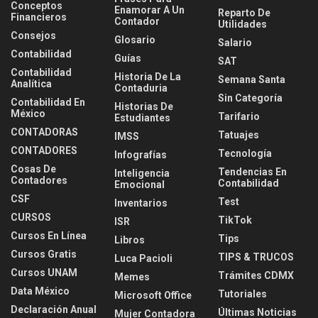
Conceptos
Enamorar A Un
Reparto De
Financieros
Contador
Utilidades
Consejos
Glosario
Salario
Contabilidad
Guías
SAT
Contabilidad
Historia De La
Semana Santa
Analítica
Contaduria
Sin Categoría
Contabilidad En
Historias De
México
Tarifario
Estudiantes
CONTADORAS
Tatuajes
IMSS
CONTADORES
Tecnología
Infografías
Cosas De
Tendencias En
Inteligencia
Contadores
Contabilidad
Emocional
CSF
Test
Inventarios
CURSOS
TikTok
ISR
Cursos En Línea
Tips
Libros
Cursos Gratis
TIPS & TRUCOS
Luca Pacioli
Cursos UNAM
Trámites CDMX
Memes
Data México
Tutoriales
Microsoft Office
Declaración Anual
Últimas Noticias
Mujer Contadora