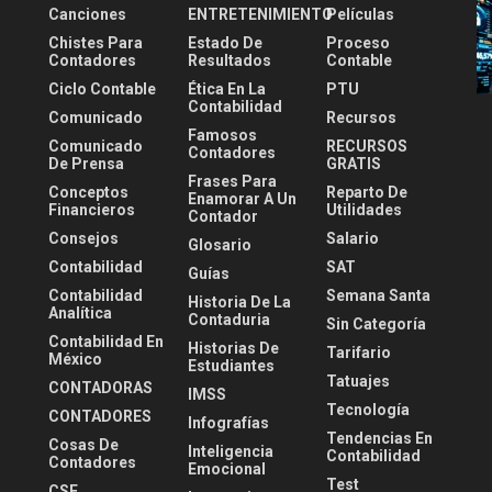
Canciones
ENTRETENIMIENTO
Películas
Chistes Para
Estado De
Proceso
Contadores
Resultados
Contable
Ciclo Contable
Ética En La
PTU
Contabilidad
Comunicado
Recursos
Famosos
Comunicado
RECURSOS
Contadores
De Prensa
GRATIS
Frases Para
Conceptos
Reparto De
Enamorar A Un
Financieros
Utilidades
Contador
Consejos
Salario
Glosario
Contabilidad
SAT
Guías
Contabilidad
Semana Santa
Historia De La
Analítica
Contaduria
Sin Categoría
Contabilidad En
Historias De
Tarifario
México
Estudiantes
Tatuajes
CONTADORAS
IMSS
Tecnología
CONTADORES
Infografías
Tendencias En
Cosas De
Inteligencia
Contabilidad
Contadores
Emocional
Test
CSF