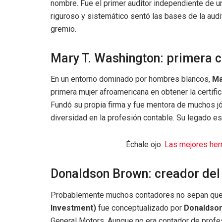
nombre. Fue el primer auditor independiente de u
riguroso y sistemático sentó las bases de la aud
gremio.
Mary T. Washington: primera 
En un entorno dominado por hombres blancos,
Ma
primera mujer afroamericana en obtener la certif
Fundó su propia firma y fue mentora de muchos j
diversidad en la profesión contable. Su legado es 
Échale ojo:
Las mejores herr
Donaldson Brown: creador del
Probablemente muchos contadores no sepan que 
Investment)
fue conceptualizado por
Donaldso
General Motors. Aunque no era contador de profesi