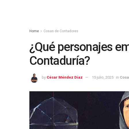
Home
Cosas de Contadores
¿Qué personajes em
Contaduría?
by
César Méndez Díaz
15 julio, 2025
in
Cosa