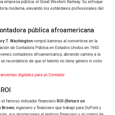
na empresa pública: el Great Western Railway. Su enfoque
itoría moderna, elevando los estándares profesionales del
contadora pública afroamericana
ry T. Washington
rompió barreras al convertirse en la
icación de Contadora Pública en Estados Unidos en 1943.
óvenes contadores afroamericanos, abriendo camino a la
un recordatorio de que el talento no tiene género ni color.
amientas digitales para un Contador
 ROI
el famoso indicador financiero
ROI (Return on
n Brown
, ingeniero y financiero que trabajó para DuPont y
ón, sus aportaciones al análisis financiero y al control de